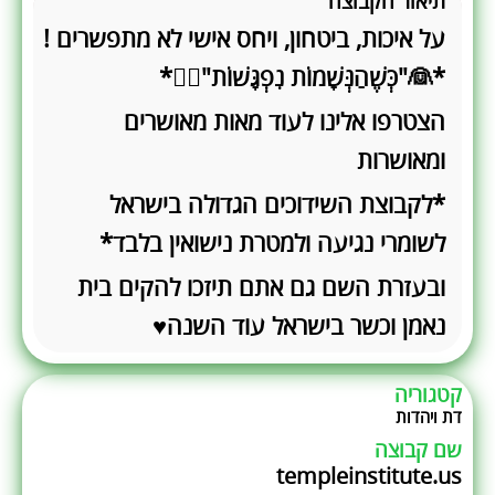
תיאור הקבוצה
על איכות, ביטחון, ויחס אישי לא מתפשרים !
*👰"כְּשֶׁהַנְּשָׁמוֹת נִפְגָּשׁוֹת"🤵‍♂️*
הצטרפו אלינו לעוד מאות מאושרים
ומאושרות
*לקבוצת השידוכים הגדולה בישראל
לשומרי נגיעה ולמטרת נישואין בלבד*
ובעזרת השם גם אתם תיזכו להקים בית
נאמן וכשר בישראל עוד השנה♥︎
קטגוריה
דת ויהדות
שם קבוצה
templeinstitute.us