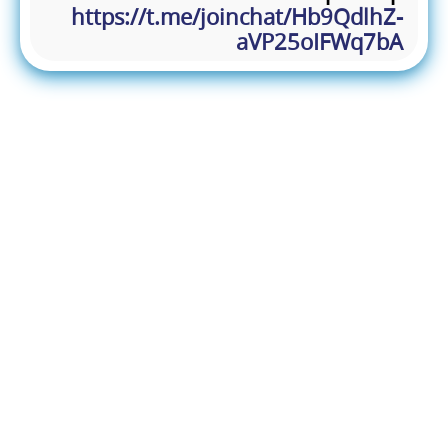
https://t.me/joinchat/Hb9QdlhZ-
aVP25oIFWq7bA