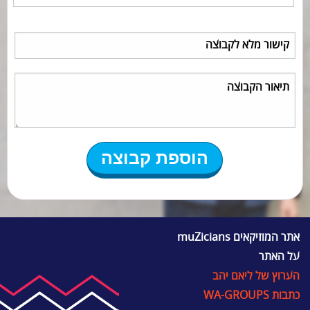
אתר המוזיקאים muZicians
על האתר
הערוץ של ליאם יהב
כתבות WA-GROUPS