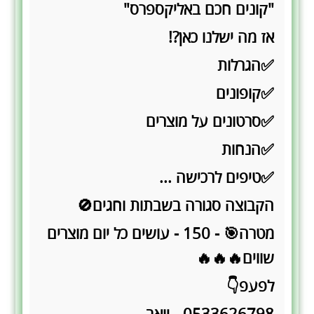
"קונים חכם באליקספרס"
אז מה ישלנו כאן?!
✅הגרלות
✅קופונים
✅סרטונים על מוצרים
✅הנחות
✅טיפים לרכישה ...
הקבוצה סגורה בשבתות וחגים🚫
מטרה🎯 - 150 - עושים כל יום מוצרים
שווים🔥🔥🔥
לפעפ👇