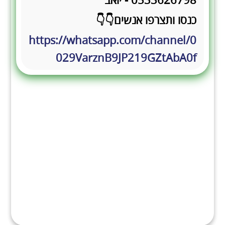
0533626798 - יואב
כנסו ותצרפו אנשים👇👇
https://whatsapp.com/channel/0
029VarznB9JP219GZtAbA0f