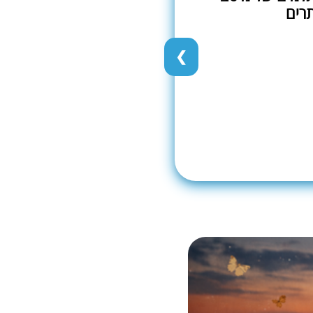
רים
❮