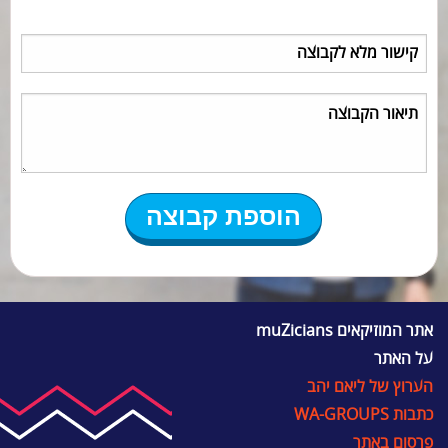
אתר המוזיקאים muZicians
על האתר
הערוץ של ליאם יהב
כתבות WA-GROUPS
פרסום באתר