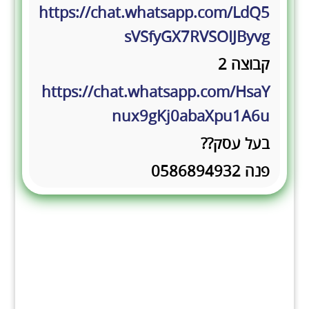
https://chat.whatsapp.com/LdQ5
sVSfyGX7RVSOIJByvg
קבוצה 2
https://chat.whatsapp.com/HsaY
nux9gKj0abaXpu1A6u
בעל עסק??
פנה 0586894932