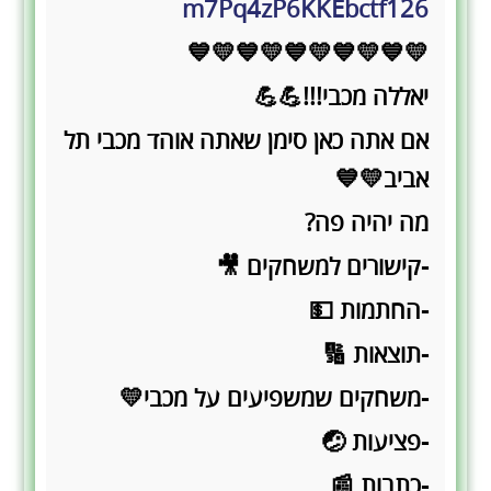
m7Pq4zP6KKEbctf126
💛💙💛💙💛💙💛💙💛💙
יאללה מכבי!!!💪💪
אם אתה כאן סימן שאתה אוהד מכבי תל
אביב💛💙
מה יהיה פה?
-קישורים למשחקים 🎥
-החתמות 💵
-תוצאות 🔢
-משחקים שמשפיעים על מכבי💛
-פציעות 🤕
-כתבות 📰