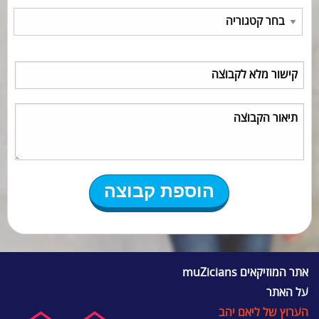
אתר המוזיקאים muZicians
על האתר
הערוץ של ליאם יהב