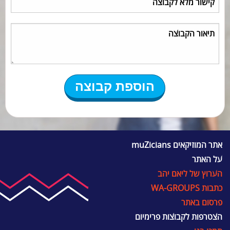
אתר המוזיקאים muZicians
על האתר
הערוץ של ליאם יהב
כתבות WA-GROUPS
פרסום באתר
הצטרפות לקבוצות פרימיום