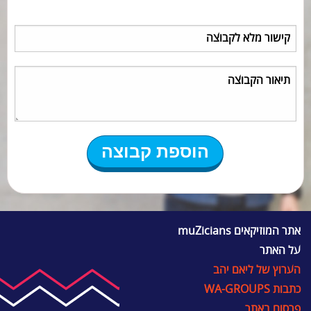
אתר המוזיקאים muZicians
על האתר
הערוץ של ליאם יהב
כתבות WA-GROUPS
פרסום באתר