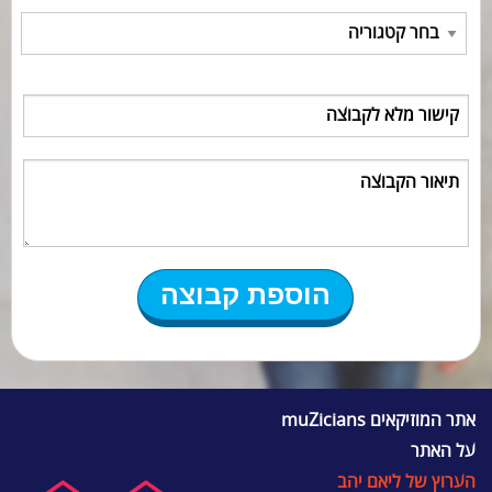
אתר המוזיקאים muZicians
על האתר
הערוץ של ליאם יהב