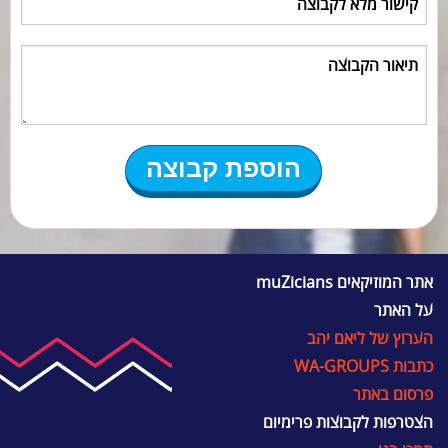
אתר המוזיקאים muZicians
על האתר
הערוץ של ליאם יהב
כתבות WA-GROUPS
פרסום באתר
הצטרפות לקבוצות פרימיום